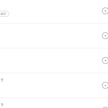
ス紹介
？
？