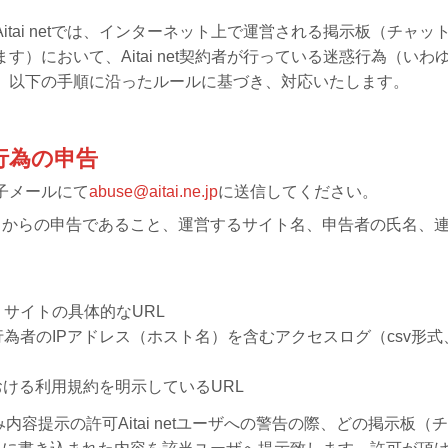
tai netでは、インターネット上で運営される掲示板（チャッ
）において、Aitai net契約者が行っている迷惑行為（いわ
、以下の手順に沿ったルールに基づき、対応いたします。
行為の申告
子メールにて
abuse@aitai.ne.jp
に送信してください。
）からの申告であること、運営するサイト名、申告者の氏名、
）サイトの具体的なURL
行為者のIPアドレス（ホスト名）を含むアクセスログ（csv形式
おける利用規約を明示しているURL
内容提示の許可Aitai netユーザへの警告の際、どの掲示板（