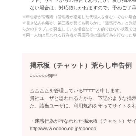
ット）サイトからの報告であったか、及び掲示
ない場合は、対応致しかねますので、予めご了
※申告者が管理者（管理者が指定した代理人を含む）でない場
※書き込み内容が、第三者が見ても明らかに「迷惑行為」と判
らかのトラブルが発生している場合など一方的ではない状況で
※同一人物と思われる行為者が再度同様の迷惑行為を行なった
掲示板（チャット）荒らし申告例
○○○○○○御中
△△△△を管理している□□□□と申します。
貴社ユーザと思われる方から、下記のような掲
た。該当ユーザに、利用規約を守ってサイトを
・迷惑行為が行なわれた掲示板（チャット）サイト
http://www.ooooo.oo.jp/oooooo