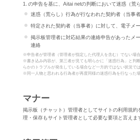
1. の申告を基に、Aitai netの判断において
迷惑（荒らし）行為が行なわれた契約者（当事
特定された契約者（当事者）に対して、電子メ
掲示板管理者に対応結果の連絡申告があったメ
連絡
※申告者が管理者（管理者が指定した代理人を含む）でない場
※書き込み内容が、第三者が見ても明らかに「迷惑行為」と判
らかのトラブルが発生している場合など一方的ではない状況で
※同一人物と思われる行為者が再度同様の迷惑行為を行なった
マナー
掲示板（チャット）管理者としてサイトの利用規約
理・保存もサイト管理者として必要な要項と言えま