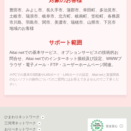
対象のお客様
豊田市、みよし市、長久手市、蒲郡市、幸田町、多治見市、
土岐市、瑞浪市、岐阜市、北方町、岐南町、笠松町、各務原
市川島、羽島市、関市、美濃市、瑞穂市、山県市、下呂市
地域のお客様
サポート範囲
Aitai netでの基本サービス、オプションサービスの技術的お
問合せ、Aitai netでのインターネット接続及び設定、WWWブ
ラウザ・電子メール・FTP・ユーザーホームページ関連。
※PCでの基本OS関連やLANボード・LANカードの設定、Aitai netと直接関係
のないソフトの操作についてのご質問にはお答えできませんのでご了承くだ
さい。
ひまわりネットワーク
三河湾ネットワーク
安全安心
おりべネットワーク