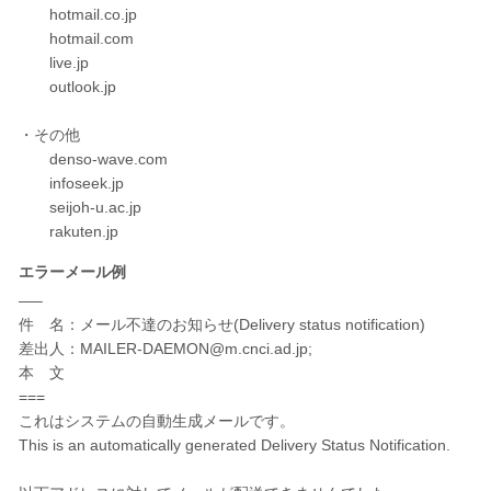
hotmail.co.jp
hotmail.com
live.jp
outlook.jp
・その他
denso-wave.com
infoseek.jp
seijoh-u.ac.jp
rakuten.jp
エラーメール例
—–
件 名：メール不達のお知らせ(Delivery status notification)
差出人：MAILER-DAEMON@m.cnci.ad.jp;
本 文
===
これはシステムの自動生成メールです。
This is an automatically generated Delivery Status Notification.