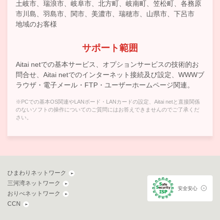
土岐市、瑞浪市、岐阜市、北方町、岐南町、笠松町、各務原
市川島、羽島市、関市、美濃市、瑞穂市、山県市、下呂市
地域のお客様
サポート範囲
Aitai netでの基本サービス、オプションサービスの技術的お
問合せ、Aitai netでのインターネット接続及び設定、WWWブ
ラウザ・電子メール・FTP・ユーザーホームページ関連。
※PCでの基本OS関連やLANボード・LANカードの設定、Aitai netと直接関係
のないソフトの操作についてのご質問にはお答えできませんのでご了承くだ
さい。
ひまわりネットワーク
三河湾ネットワーク
安全安心
おりべネットワーク
CCN