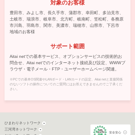
対象のお客様
豊田市、みよし市、長久手市、蒲郡市、幸田町、多治見市、
土岐市、瑞浪市、岐阜市、北方町、岐南町、笠松町、各務原
市川島、羽島市、関市、美濃市、瑞穂市、山県市、下呂市
地域のお客様
サポート範囲
Aitai netでの基本サービス、オプションサービスの技術的お
問合せ、Aitai netでのインターネット接続及び設定、WWWブ
ラウザ・電子メール・FTP・ユーザーホームページ関連。
※PCでの基本OS関連やLANボード・LANカードの設定、Aitai netと直接関係
のないソフトの操作についてのご質問にはお答えできませんのでご了承くだ
さい。
ひまわりネットワーク
三河湾ネットワーク
安全安心