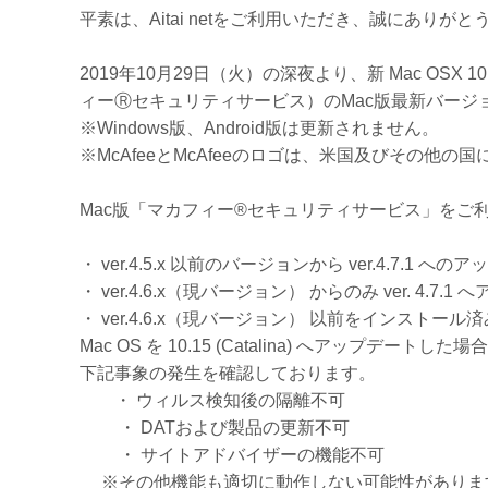
平素は、Aitai netをご利用いただき、誠にありが
2019年10月29日（火）の深夜より、新 Mac OSX 1
ィーⓇセキュリティサービス）のMac版最新バージョン（
※Windows版、Android版は更新されません。
※McAfeeとMcAfeeのロゴは、米国及びその他の国に
Mac版「マカフィー®セキュリティサービス」をご
・ ver.4.5.x 以前のバージョンから ver.4.7.1
・ ver.4.6.x（現バージョン） からのみ ver. 4.7
・ ver.4.6.x（現バージョン） 以前をインストール
Mac OS を 10.15 (Catalina) へアップデートした
下記事象の発生を確認しております。
・ ウィルス検知後の隔離不可
・ DATおよび製品の更新不可
・ サイトアドバイザーの機能不可
※その他機能も適切に動作しない可能性がありま